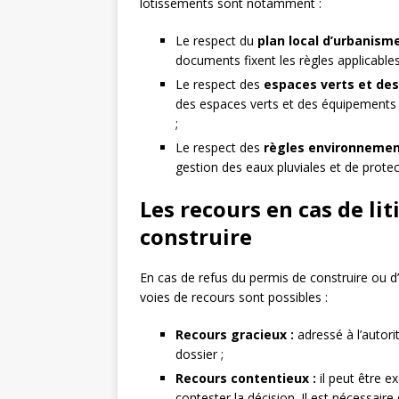
lotissements sont notamment :
Le respect du
plan local d’urbanism
documents fixent les règles applicable
Le respect des
espaces verts et de
des espaces verts et des équipements pu
;
Le respect des
règles environnemen
gestion des eaux pluviales et de protec
Les recours en cas de li
construire
En cas de refus du permis de construire ou d’u
voies de recours sont possibles :
Recours gracieux :
adressé à l’autorit
dossier ;
Recours contentieux :
il peut être e
contester la décision. Il est nécessaire