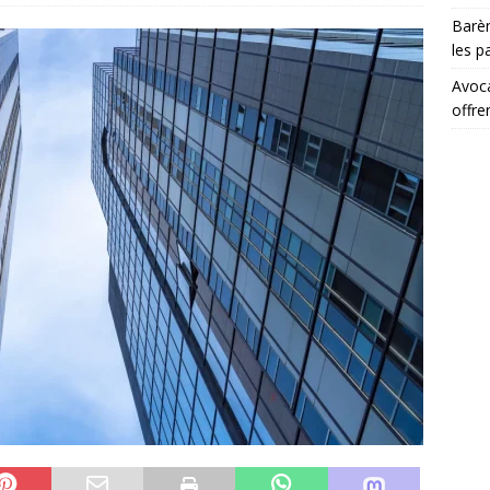
Barèm
les p
Avoca
offre