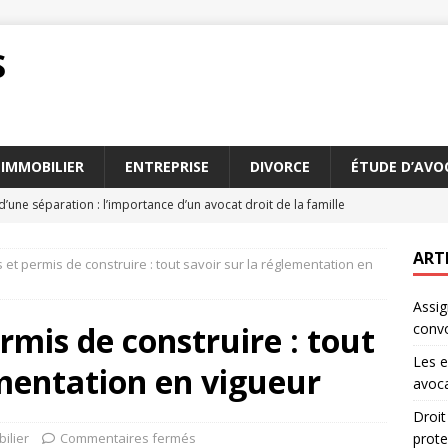
S
IMMOBILIER
ENTREPRISE
DIVORCE
ÉTUDE D’AVO
d’une séparation : l’importance d’un avocat droit de la famille
ART
 et permis de construire : tout savoir sur la réglementation en
eur et RGPD : comment concilier protection et confidentialité
Assig
rmis de construire : tout
conv
sion alimentaire : guide pratique pour les parents séparés
Les e
ementation en vigueur
avoca
cession Paris : Les services qu’ils offrent aujourd’hui
AVOCAT
Droit
ilier
Commentaires fermés
prote
 au tribunal : que faire si vous êtes convoqué
JURIDIQUE