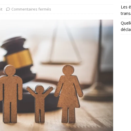
Les é
it
Commentaires fermés
trans
Quell
décla