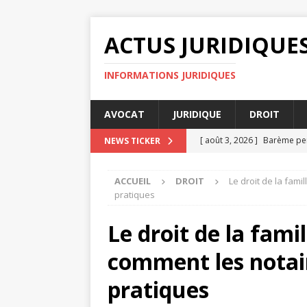
ACTUS JURIDIQUE
INFORMATIONS JURIDIQUES
AVOCAT
JURIDIQUE
DROIT
[ août 3, 2026 ]
Barème pen
NEWS TICKER
DIVORCE
ACCUEIL
DROIT
Le droit de la fami
[ août 3, 2026 ]
Avocats suc
pratiques
[ juillet 31, 2026 ]
Les étape
Le droit de la famil
ENTREPRISE
comment les notai
[ juillet 30, 2026 ]
Quelles s
JURIDIQUE
pratiques
[ août 4, 2026 ]
Droit d’aut