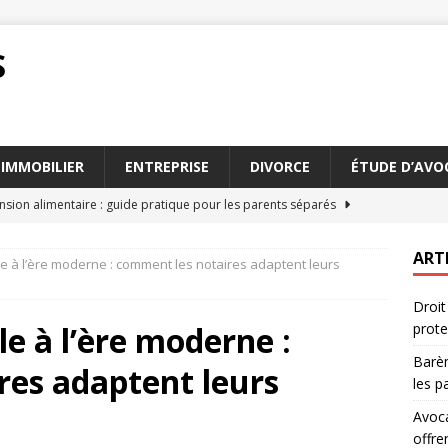
S
IMMOBILIER
ENTREPRISE
DIVORCE
ÉTUDE D’AVO
sion alimentaire : guide pratique pour les parents séparés
ART
lle à l’ère moderne : comment les notaires adaptent leurs
cession Paris : Les services qu’ils offrent aujourd’hui
AVOCAT
Droit
s cruciales pour la réussite d’une transaction amiable
le à l’ère moderne :
prote
Barèm
res adaptent leurs
ont vos obligations en matière de délai déclaration sinistre
les p
Avoca
offre
eur et RGPD : comment concilier protection et confidentialité