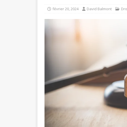
DROIT
février 20, 2024
David Balmont
Dro