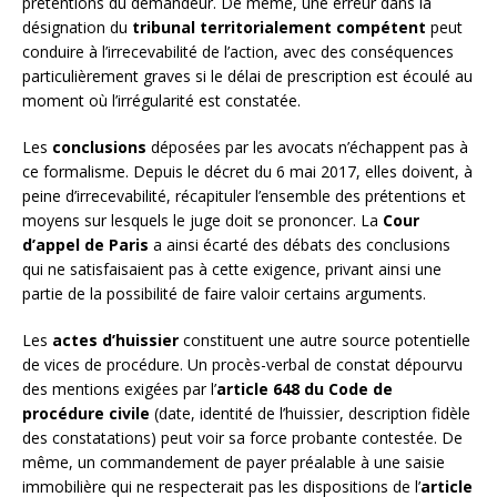
prétentions du demandeur. De même, une erreur dans la
désignation du
tribunal territorialement compétent
peut
conduire à l’irrecevabilité de l’action, avec des conséquences
particulièrement graves si le délai de prescription est écoulé au
moment où l’irrégularité est constatée.
Les
conclusions
déposées par les avocats n’échappent pas à
ce formalisme. Depuis le décret du 6 mai 2017, elles doivent, à
peine d’irrecevabilité, récapituler l’ensemble des prétentions et
moyens sur lesquels le juge doit se prononcer. La
Cour
d’appel de Paris
a ainsi écarté des débats des conclusions
qui ne satisfaisaient pas à cette exigence, privant ainsi une
partie de la possibilité de faire valoir certains arguments.
Les
actes d’huissier
constituent une autre source potentielle
de vices de procédure. Un procès-verbal de constat dépourvu
des mentions exigées par l’
article 648 du Code de
procédure civile
(date, identité de l’huissier, description fidèle
des constatations) peut voir sa force probante contestée. De
même, un commandement de payer préalable à une saisie
immobilière qui ne respecterait pas les dispositions de l’
article