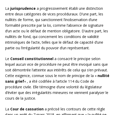
La
jurisprudence
a progressivement établi une distinction
entre deux catégories de vices procéduraux. D’une part, les
nullités de forme, qui sanctionnent l’inobservation d’une
formalité prescrite par la loi, comme l’absence de signature
d’un acte ou le défaut de mention obligatoire. D’autre part, les
nullités de fond, qui concernent les conditions de validité
intrinsèques de l’acte, telles que le défaut de capacité d’une
partie ou l’irrégularité du pouvoir d’un représentant.
Le
Conseil constitutionnel
a consacré le principe selon
lequel aucun vice de procédure ne peut être invoqué sans que
soit démontrée l’atteinte aux intérêts de celui qui s’en prévaut.
Cette exigence, connue sous le nom de principe de la «
nullité
sans grief
« , a été codifiée à l’article 114 du Code de
procédure civile. Elle témoigne d’une volonté du législateur
d’éviter que des irrégularités mineures ne viennent paralyser le
cours de la justice.
La
Cour de cassation
a précisé les contours de cette règle
dans un arrêt du 7 mars 2018, en affirmant que « la nullité ne